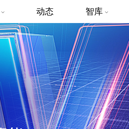
制
动态
智库
案
博华讲堂
案例分析