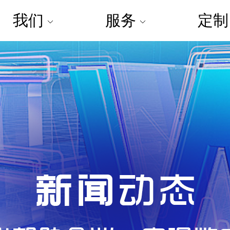
我们
服务
定
企业简介
定制解决方案
专属方
愿景使命
Q6家具企业ERP
发展历程
红萝博外贸ERP
企业文化
B5适配型企业ERP